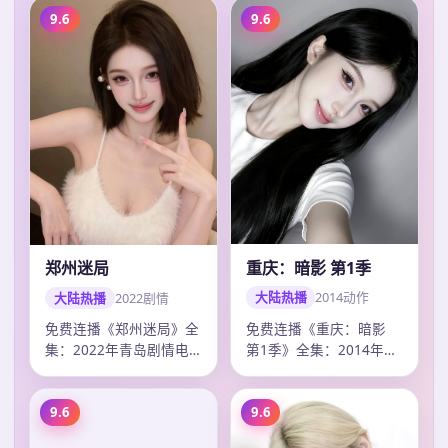
9.6
9.6
重庆：暗影 第1季
郑州迷局
大陆热播
2014
动作
大陆热播
2022
剧情
免费连播《重庆：暗影
免费连播《郑州迷局》全
第1季》全集：2014年成
集：2022年青岛剧情电
都动作电视剧，卡司龚
视剧，卡司杨洋、梁朝
俊、赵丽颖、…
伟、王一博，2…
9.6
9.6