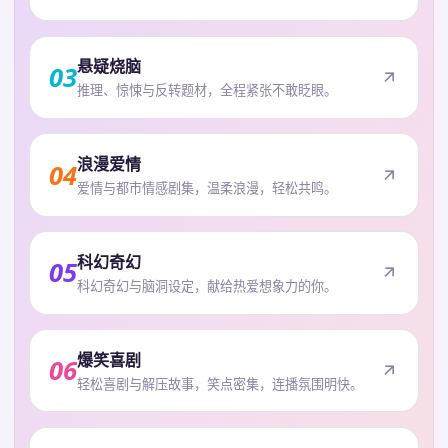
悬疑烧脑
03
推理、惊悚与反转题材，全程紧张不敢眨眼。
浪漫爱情
04
爱情与都市情感剧集，温柔浪漫，轻松共鸣。
科幻奇幻
05
科幻奇幻与脑洞设定，献给热爱想象力的你。
爆笑喜剧
06
轻松喜剧与解压故事，笑点密集，连播氛围明快。