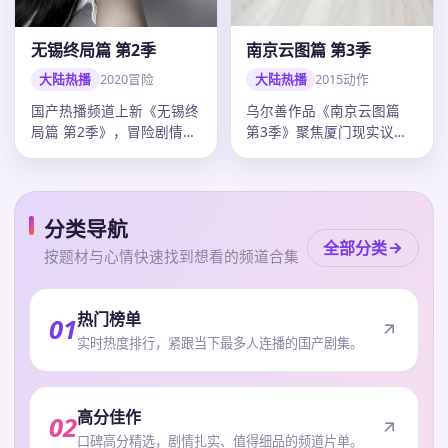
南京云图篇 第3季
无锡终局篇 第2季
大陆热播
2015
动作
大陆热播
2020
冒险
乌尔善作品《南京云图篇
国产热播频道上新《无锡终
第3季》聚焦厦门现实议
局篇 第2季》，冒险剧情紧
题，动作外壳下人物弧光完
凑口碑上扬，韩寒调度精
整，刘德华…
准，20…
分类导航
全部分类
按题材与心情快速找到想看的频道合集
热门榜单
01
实时热度排行，紧跟当下最多人连播的国产剧集。
高分佳作
02
口碑高分精选，剧情扎实、值得细品的频道片单。