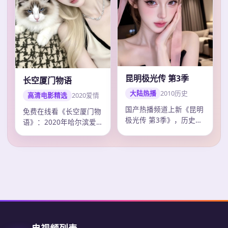
昆明极光传 第3季
长空厦门物语
大陆热播
2010
历史
高清电影精选
2020
爱情
国产热播频道上新《昆明
免费在线看《长空厦门物
极光传 第3季》，历史剧
语》：2020年哈尔滨爱
情紧凑口碑上扬，张艺谋
情电影，张艺谋作品，主
调度精准，2…
演毛晓彤、易…
电视频列表