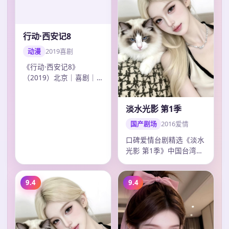
行动·西安记8
淡水光影 第1季
动漫
2019
喜剧
国产剧场
2016
爱情
《行动·西安记8》
口碑爱情台剧精选《淡水
（2019）北京｜喜剧｜
光影 第1季》中国台湾热
动漫连播。导演冯小刚，
榜，彭于晏多场戏令人印
主演吴磊、王凯、…
象深刻，钟孟…
9.4
9.4