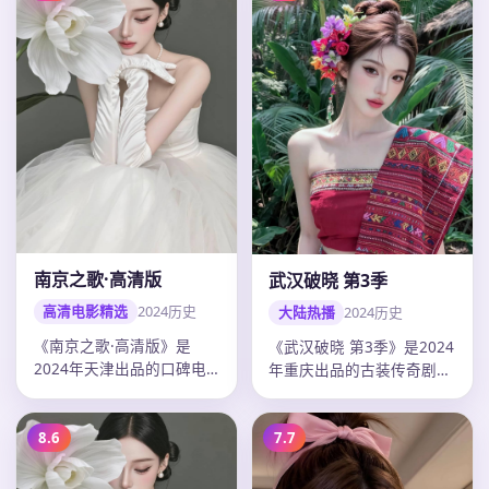
南京之歌·高清版
武汉破晓 第3季
高清电影精选
2024
历史
大陆热播
2024
历史
《南京之歌·高清版》是
《武汉破晓 第3季》是2024
2024年天津出品的口碑电
年重庆出品的古装传奇剧，
影，高希希以历史题材打造
冯小刚以历史题材打造剧情
剧情张力…
张…
8.6
7.7