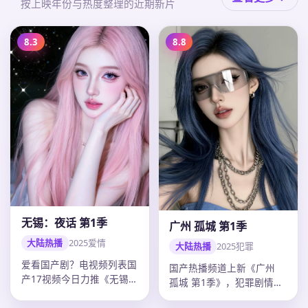
按上映年份与热度整理的近期新片
8.3
8.8
无锡：夜话 第1季
广州 孤城 第1季
大陆热播
2025
爱情
大陆热播
2025
犯罪
爱看国产剧？电视频列表国
国产热播频道上新《广州
产17视频今日力推《无锡：
孤城 第1季》，犯罪剧情紧
夜话 第1季》：2025年中
凑口碑上扬，郭帆调度精
国…