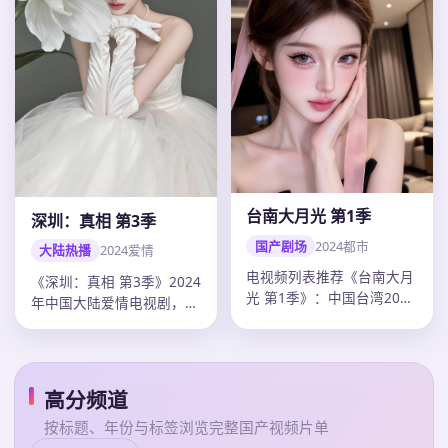
台南大月光 第1季
深圳：真相 第3季
国产剧场
2024
都市
大陆热播
2024
爱情
电视频列表推荐《台南大月
《深圳：真相 第3季》2024
光 第1季》：中国台湾2024
年中国大陆爱情电视剧，单
年度都市佳作，导演李安，
集43分钟超清质感。导演
陈…
乌…
高分频道
按标题、年份与标签浏览完整国产视频片单