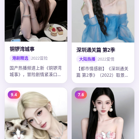
铜锣湾城事
深圳通关篇 第2季
港剧精选
2022
冒险
大陆热播
2022
爱情
国产热播频道上新《铜锣湾
【都市情感剧】《深圳通关
城事》，冒险剧情紧凑口碑
篇 第2季》（2022）取景开
上扬，吴宇森调度精准，
封，导演曹盾，主演张译、
2022年…
迪…
9.4
7.6