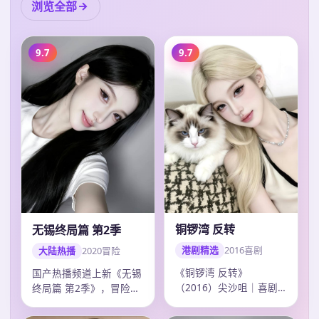
浏览全部
9.7
9.7
铜锣湾 反转
无锡终局篇 第2季
港剧精选
2016
喜剧
大陆热播
2020
冒险
《铜锣湾 反转》
国产热播频道上新《无锡
（2016）尖沙咀｜喜剧
终局篇 第2季》，冒险剧
｜综艺回看。导演许鞍
情紧凑口碑上扬，韩寒调
华，主演郭富城、刘德…
度精准，20…