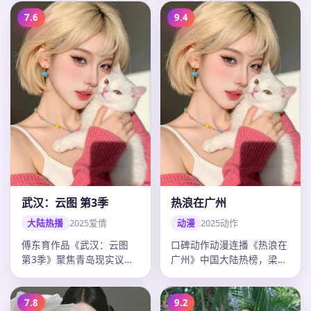
准，20…
7.6
9.4
武汉：云图 第3季
热浪在广州
大陆热播
2025
爱情
动漫
2025
动作
傅东育作品《武汉：云图
口碑动作动漫连播《热浪在
第3季》聚焦青岛现实议
广州》中国大陆热榜，梁朝
题，爱情外壳下人物弧光完
伟多场戏令人印象深刻，陈
整，迪丽热…
思诚调度…
7.8
9.2