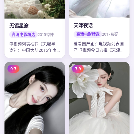
天津夜话
无锡星途
高清电影精选
2017
悬疑
高清电影精选
2015
惊悚
爱看国产剧？电视频列表国
电视频列表推荐《无锡星
产17视频今日力推《天津夜
途》：中国大陆2015年度
话》：2017年中国大陆悬
惊悚佳作，导演沈严，古天
疑电…
乐领衔，…
9.7
7.9