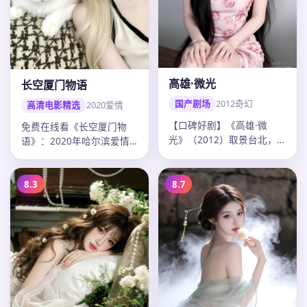
高雄·微光
长空厦门物语
国产剧场
2012
奇幻
高清电影精选
2020
爱情
【口碑好剧】《高雄·微
免费在线看《长空厦门物
光》（2012）取景台北，
语》：2020年哈尔滨爱情
导演九把刀，主演彭于晏、
电影，张艺谋作品，主演毛
陈意涵，…
晓彤、易…
8.3
8.7