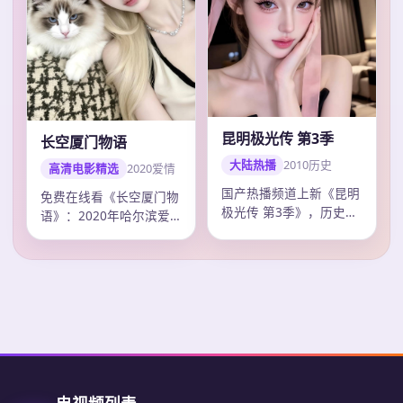
昆明极光传 第3季
长空厦门物语
大陆热播
2010
历史
高清电影精选
2020
爱情
国产热播频道上新《昆明
免费在线看《长空厦门物
极光传 第3季》，历史剧
语》：2020年哈尔滨爱
情紧凑口碑上扬，张艺谋
情电影，张艺谋作品，主
调度精准，2…
演毛晓彤、易…
电视频列表