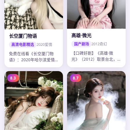
高雄·微光
长空厦门物语
国产剧场
2012
奇幻
高清电影精选
2020
爱情
【口碑好剧】《高雄·微
免费在线看《长空厦门物
光》（2012）取景台北，
语》：2020年哈尔滨爱情
导演九把刀，主演彭于晏、
电影，张艺谋作品，主演毛
陈意涵，…
晓彤、易…
8.3
8.7