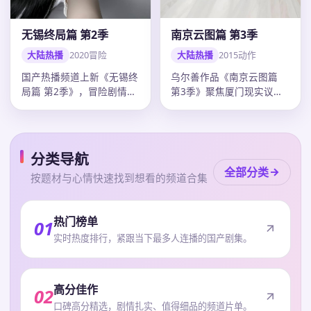
南京云图篇 第3季
无锡终局篇 第2季
大陆热播
2015
动作
大陆热播
2020
冒险
乌尔善作品《南京云图篇
国产热播频道上新《无锡终
第3季》聚焦厦门现实议
局篇 第2季》，冒险剧情紧
题，动作外壳下人物弧光完
凑口碑上扬，韩寒调度精
整，刘德华…
准，20…
分类导航
全部分类
按题材与心情快速找到想看的频道合集
热门榜单
01
实时热度排行，紧跟当下最多人连播的国产剧集。
高分佳作
02
口碑高分精选，剧情扎实、值得细品的频道片单。