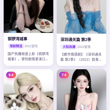
铜锣湾城事
深圳通关篇 第2季
港剧精选
2022
冒险
大陆热播
2022
爱情
国产热播频道上新《铜锣湾
【都市情感剧】《深圳通关
城事》，冒险剧情紧凑口碑
篇 第2季》（2022）取景开
上扬，吴宇森调度精准，
封，导演曹盾，主演张译、
2022年…
迪…
9.4
7.6