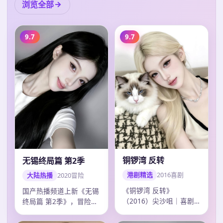
浏览全部
9.7
9.7
铜锣湾 反转
无锡终局篇 第2季
港剧精选
2016
喜剧
大陆热播
2020
冒险
《铜锣湾 反转》
国产热播频道上新《无锡
（2016）尖沙咀｜喜剧
终局篇 第2季》，冒险剧
｜综艺回看。导演许鞍
情紧凑口碑上扬，韩寒调
华，主演郭富城、刘德…
度精准，20…