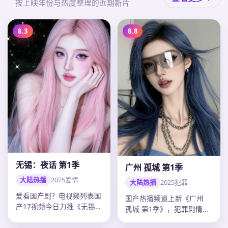
按上映年份与热度整理的近期新片
8.3
8.8
无锡：夜话 第1季
广州 孤城 第1季
大陆热播
2025
爱情
大陆热播
2025
犯罪
爱看国产剧？电视频列表国
国产热播频道上新《广州
产17视频今日力推《无锡：
孤城 第1季》，犯罪剧情紧
夜话 第1季》：2025年中
凑口碑上扬，郭帆调度精
国…