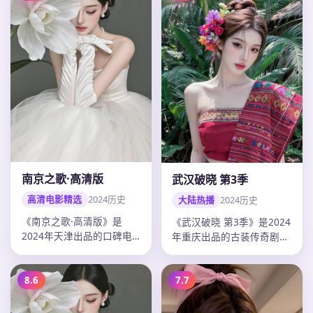
南京之歌·高清版
武汉破晓 第3季
高清电影精选
2024
历史
大陆热播
2024
历史
《南京之歌·高清版》是
《武汉破晓 第3季》是2024
2024年天津出品的口碑电
年重庆出品的古装传奇剧，
影，高希希以历史题材打造
冯小刚以历史题材打造剧情
剧情张力…
张…
8.6
7.7