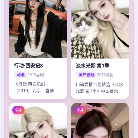
行动·西安记8
淡水光影 第1季
动漫
2019
喜剧
国产剧场
2016
爱情
《行动·西安记8》
口碑爱情台剧精选《淡水
（2019）北京｜喜剧｜
光影 第1季》中国台湾热
动漫连播。导演冯小刚，
榜，彭于晏多场戏令人印
主演吴磊、王凯、…
象深刻，钟孟…
9.4
9.4