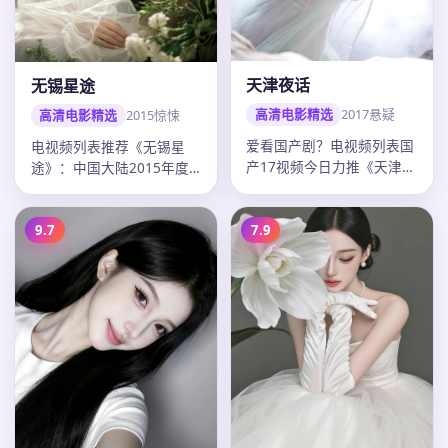
天津夜话
无锡星途
高清电影精选
2017
悬疑
高清电影精选
2015
惊悚
爱看国产剧？电视频列表国
电视频列表推荐《无锡星
产17视频今日力推《天津夜
途》：中国大陆2015年度
话》：2017年中国大陆悬
惊悚佳作，导演沈严，古天
疑电…
乐领衔，…
9.7
7.9