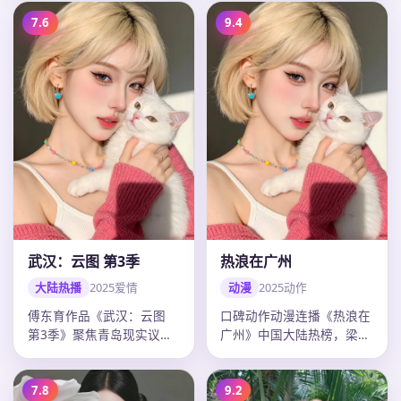
准，20…
7.6
9.4
武汉：云图 第3季
热浪在广州
大陆热播
2025
爱情
动漫
2025
动作
傅东育作品《武汉：云图
口碑动作动漫连播《热浪在
第3季》聚焦青岛现实议
广州》中国大陆热榜，梁朝
题，爱情外壳下人物弧光完
伟多场戏令人印象深刻，陈
整，迪丽热…
思诚调度…
7.8
9.2