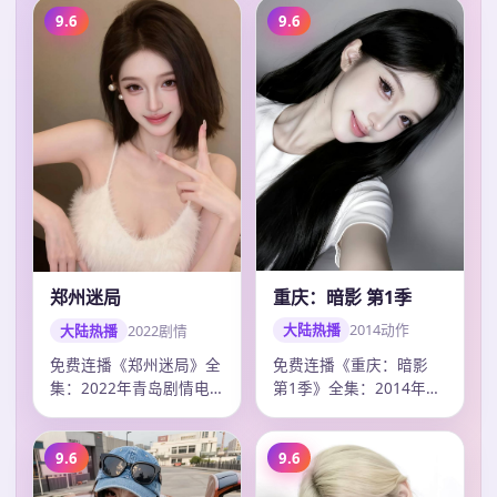
9.6
9.6
重庆：暗影 第1季
郑州迷局
大陆热播
2014
动作
大陆热播
2022
剧情
免费连播《重庆：暗影
免费连播《郑州迷局》全
第1季》全集：2014年成
集：2022年青岛剧情电
都动作电视剧，卡司龚
视剧，卡司杨洋、梁朝
俊、赵丽颖、…
伟、王一博，2…
9.6
9.6