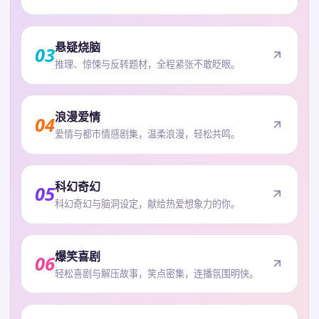
悬疑烧脑
03
推理、惊悚与反转题材，全程紧张不敢眨眼。
浪漫爱情
04
爱情与都市情感剧集，温柔浪漫，轻松共鸣。
科幻奇幻
05
科幻奇幻与脑洞设定，献给热爱想象力的你。
爆笑喜剧
06
轻松喜剧与解压故事，笑点密集，连播氛围明快。