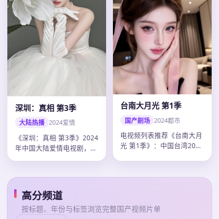
台南大月光 第1季
深圳：真相 第3季
国产剧场
2024
都市
大陆热播
2024
爱情
电视频列表推荐《台南大月
《深圳：真相 第3季》2024
光 第1季》：中国台湾2024
年中国大陆爱情电视剧，单
年度都市佳作，导演李安，
集43分钟超清质感。导演
陈…
乌…
高分频道
按标题、年份与标签浏览完整国产视频片单